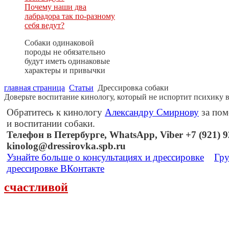
Почему наши два
лабрадора так по-разному
себя ведут?
Собаки одинаковой
породы не обязательно
будут иметь одинаковые
характеры и привычки
главная страница
Статьи
Дрессировка собаки
Доверьте воспитание кинологу, который не испортит психику 
Обратитесь к кинологу
Александру Смирнову
за пом
и воспитании собаки.
Телефон в Петербурге, WhatsApp, Viber +7 (921) 92
kinolog@dressirovka.spb.ru
Узнайте больше о консультациях и дрессировке
Гру
дрессировке ВКонтакте
счастливой