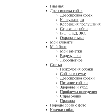
Главная
Дрессировка собак
Дрессировка собак
Консультации
Коррекция послушания
Страхи и фобии
IPO, ОКД, ЗКС
Охрана семьи
Мои клиенты
Мой блог
Мои заметки
Видеоуроки
Любопытное
Статьи
Психология собаки
Собака в семье
Дрессировка собаки
Питание собаки
Здоровье и уход
Проблемы поведения
Справочник
Правила
Породы собак с фото
Клички собак