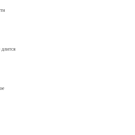
сти
е длится
ое