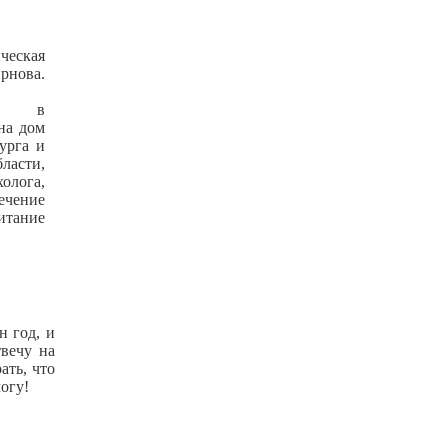
н год, и
твечу на
ать, что
могу!