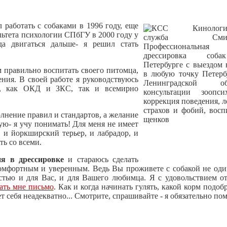
 работать с собаками в 1996 году, еще
льтета психологии СПбГУ в 2000 году у
да двигаться дальше- я решил стать
м правильно воспитать своего питомца,
ния. В своей работе я руководствуюсь
ми, как ОКД и ЗКС, так и всемирно
олнение правил и стандартов, а желание
ую- я учу понимать! Для меня не имеет
ь и йоркширский терьер, и лабрадор, и
ть со всеми.
я в дрессировке
и стараюсь сделать
омфортным и уверенным. Ведь Вы проживете с собакой не оди
стью и для Вас, и для Вашего любимца. Я с удовольствием о
ать мне письмо
. Как и когда начинать гулять, какой корм подобр
ет себя неадекватно... Смотрите, спрашивайте - я обязательно по