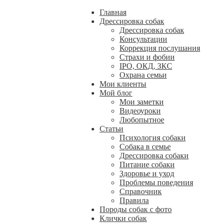
Главная
Дрессировка собак
Дрессировка собак
Консультации
Коррекция послушания
Страхи и фобии
IPO, ОКД, ЗКС
Охрана семьи
Мои клиенты
Мой блог
Мои заметки
Видеоуроки
Любопытное
Статьи
Психология собаки
Собака в семье
Дрессировка собаки
Питание собаки
Здоровье и уход
Проблемы поведения
Справочник
Правила
Породы собак с фото
Клички собак