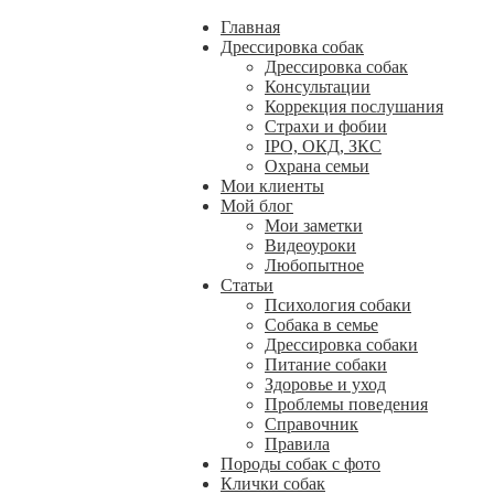
Главная
Дрессировка собак
Дрессировка собак
Консультации
Коррекция послушания
Страхи и фобии
IPO, ОКД, ЗКС
Охрана семьи
Мои клиенты
Мой блог
Мои заметки
Видеоуроки
Любопытное
Статьи
Психология собаки
Собака в семье
Дрессировка собаки
Питание собаки
Здоровье и уход
Проблемы поведения
Справочник
Правила
Породы собак с фото
Клички собак