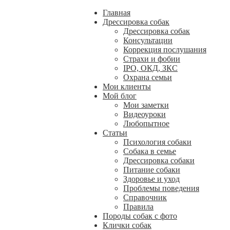
Главная
Дрессировка собак
Дрессировка собак
Консультации
Коррекция послушания
Страхи и фобии
IPO, ОКД, ЗКС
Охрана семьи
Мои клиенты
Мой блог
Мои заметки
Видеоуроки
Любопытное
Статьи
Психология собаки
Собака в семье
Дрессировка собаки
Питание собаки
Здоровье и уход
Проблемы поведения
Справочник
Правила
Породы собак с фото
Клички собак